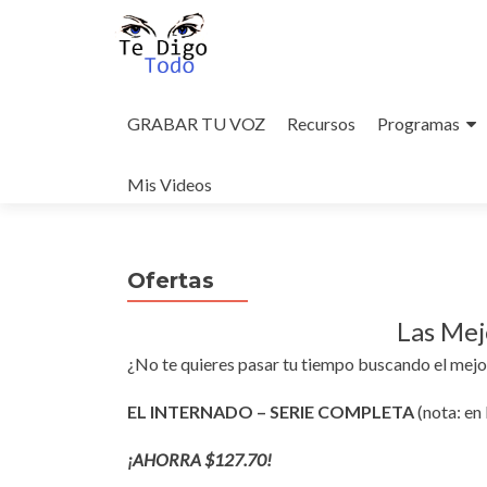
Skip
to
GRABAR TU VOZ
Recursos
Programas
content
Mis Videos
Ofertas
Las Mej
¿No te quieres pasar tu tiempo buscando el mejor
EL INTERNADO – SERIE COMPLETA
(nota: en
¡AHORRA $127.70!