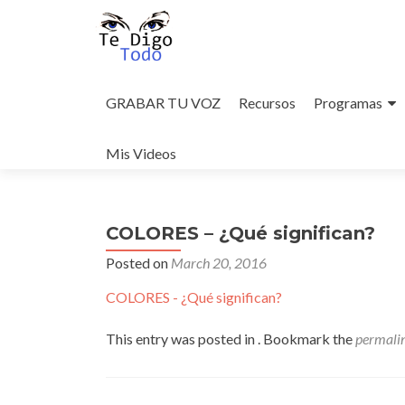
Skip
to
GRABAR TU VOZ
Recursos
Programas
content
Mis Videos
COLORES – ¿Qué significan?
Posted on
March 20, 2016
COLORES - ¿Qué significan?
This entry was posted in . Bookmark the
permali