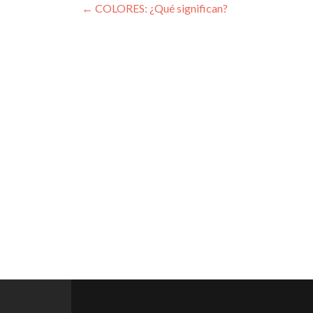
Post
←
COLORES: ¿Qué significan?
navigation