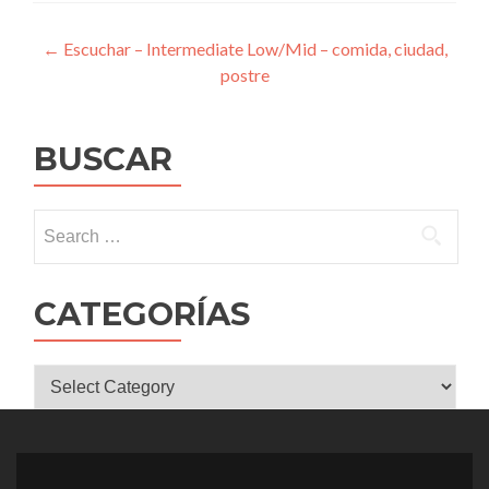
Post
←
Escuchar – Intermediate Low/Mid – comida, ciudad,
postre
navigation
BUSCAR
Search
for:
CATEGORÍAS
CATEGORÍAS