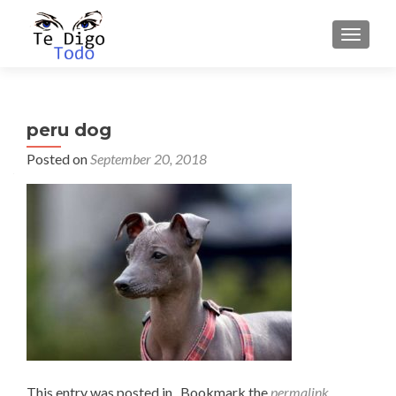
TOGGLE
peru dog
Posted on
September 20, 2018
This entry was posted in . Bookmark the
permalink
.