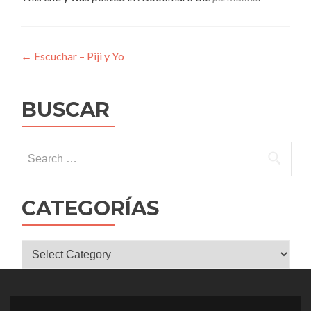
Post
←
Escuchar – Piji y Yo
navigation
BUSCAR
Search
for:
CATEGORÍAS
CATEGORÍAS