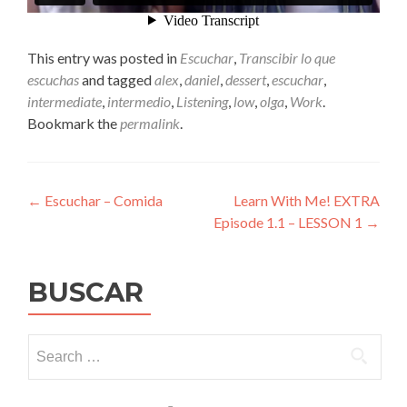
This entry was posted in
Escuchar
,
Transcibir lo que
escuchas
and tagged
alex
,
daniel
,
dessert
,
escuchar
,
intermediate
,
intermedio
,
Listening
,
low
,
olga
,
Work
.
Bookmark the
permalink
.
Post
←
Escuchar – Comida
Learn With Me! EXTRA
Episode 1.1 – LESSON 1
→
navigation
BUSCAR
Search
for: