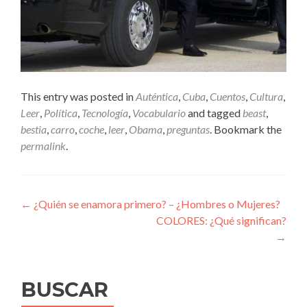
This entry was posted in
Auténtica
,
Cuba
,
Cuentos
,
Cultura
,
Leer
,
Política
,
Tecnología
,
Vocabulario
and tagged
beast
,
bestia
,
carro
,
coche
,
leer
,
Obama
,
preguntas
. Bookmark the
permalink
.
Post
←
¿Quién se enamora primero? – ¿Hombres o Mujeres?
COLORES: ¿Qué significan?
navigation
→
BUSCAR