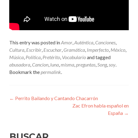
This entry was posted in
Amor
,
Auténtica
,
Canciones
,
Cultura
,
Escribir
,
Escuchar
,
Gramática
,
Imperfecto
,
México
,
Música
,
Política
,
Pretérito
,
Vocabulario
and tagged
abusadora
,
Cancion
,
luna
,
misma
,
preguntas
,
Song
,
soy
.
Bookmark the
permalink
.
Post
←
Perrito Bailando y Cantando Chacarrón
Zac Efron habla español en
navigation
España
→
BUSCAR