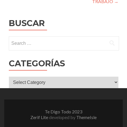
TRABAJO
→
BUSCAR
Search
for:
CATEGORÍAS
CATEGORÍAS
Te Digo Todo 2023
Zerif Lite
developed by
ThemeIsle