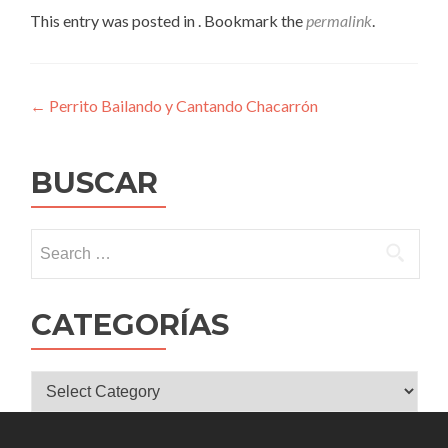
This entry was posted in . Bookmark the
permalink
.
Post
←
Perrito Bailando y Cantando Chacarrón
navigation
BUSCAR
Search
for:
CATEGORÍAS
CATEGORÍAS