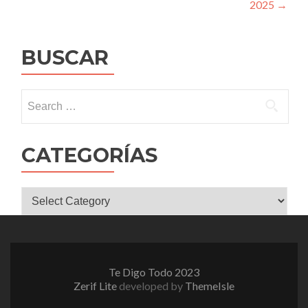
2025
→
BUSCAR
Search
for:
CATEGORÍAS
CATEGORÍAS
Te Digo Todo 2023
Zerif Lite
developed by
ThemeIsle