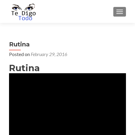
TOGGLE
Rutina
Posted on
February 29, 2016
Rutina