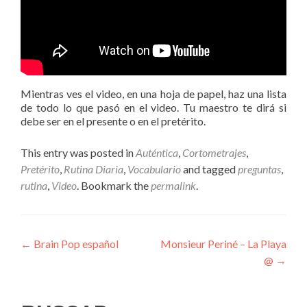
Mientras ves el video, en una hoja de papel, haz una lista
de todo lo que pasó en el video. Tu maestro te dirá si
debe ser en el presente o en el pretérito.
This entry was posted in
Auténtica
,
Cortometrajes
,
Pretérito
,
Rutina Diaria
,
Vocabulario
and tagged
preguntas
,
rutina
,
Video
. Bookmark the
permalink
.
Post
←
Brain Pop español
Monsieur Periné – La Playa
@
→
navigation