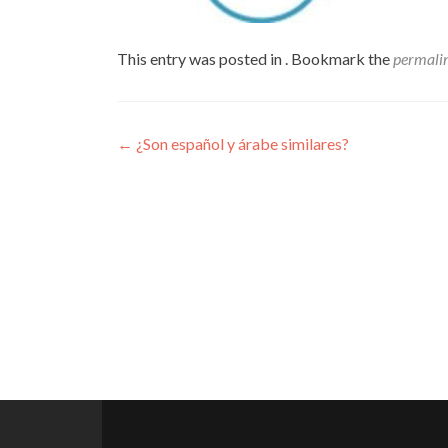
This entry was posted in . Bookmark the
permali
Post
←
¿Son español y árabe similares?
navigation