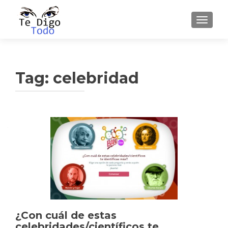
TOGGLE
Tag:
celebridad
¿Con cuál de estas
celebridades/científicos te