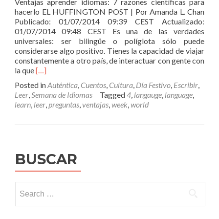
Ventajas aprender idiomas: 7 razones científicas para
hacerlo EL HUFFINGTON POST | Por Amanda L. Chan
Publicado: 01/07/2014 09:39 CEST Actualizado:
01/07/2014 09:48 CEST Es una de las verdades
universales: ser bilingüe o políglota sólo puede
considerarse algo positivo. Tienes la capacidad de viajar
constantemente a otro país, de interactuar con gente con
Read
la que
[…]
more
Posted in
Auténtica
,
Cuentos
,
Cultura
,
Día Festivo
,
Escribir
,
about
Leer
,
Semana de Idiomas
Tagged
4
,
langauge
,
language
,
VENTAJAS
learn
,
leer
,
preguntas
,
ventajas
,
week
,
world
–
World
Language
Week
Day
BUSCAR
4
Search
for: