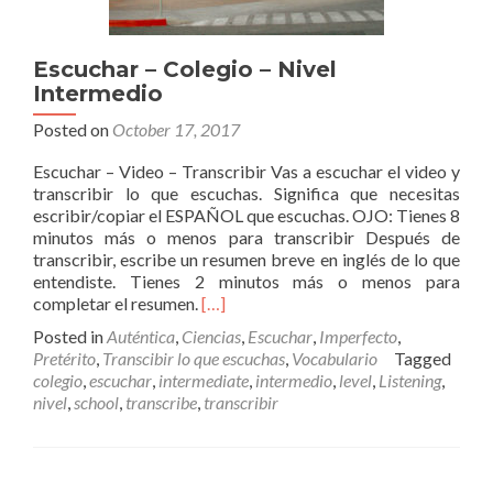
Escuchar – Colegio – Nivel
Intermedio
Posted on
October 17, 2017
Escuchar – Video – Transcribir Vas a escuchar el video y
transcribir lo que escuchas. Significa que necesitas
escribir/copiar el ESPAÑOL que escuchas. OJO: Tienes 8
minutos más o menos para transcribir Después de
transcribir, escribe un resumen breve en inglés de lo que
entendiste. Tienes 2 minutos más o menos para
Read
completar el resumen.
[…]
more
Posted in
Auténtica
,
Ciencias
,
Escuchar
,
Imperfecto
,
about
Pretérito
,
Transcibir lo que escuchas
,
Vocabulario
Tagged
Escuchar
colegio
,
escuchar
,
intermediate
,
intermedio
,
level
,
Listening
,
–
nivel
,
school
,
transcribe
,
transcribir
Colegio
–
Nivel
Intermedio