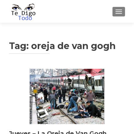
TOGGLE
Tag:
oreja de van gogh
Jueves – La Oreja de Van Gogh