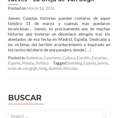
Posted on
March 16, 2016
Jueves Cuántas historias pueden contarse de aquel
fatídico 11 de marzo y cuántas más quedaron
inconclusas… Jueves, es precisamente una de muchas
historias que tuvieron un desenlace abrupto tras los
atentados de esa fecha en Madrid, España. Dedicada a
las víctimas del terrible acontecimiento e inspirado en
Read
los restos del diario de una pasajera, donde
[…]
more
Posted in
Auténtica
,
Canciones
,
Cultura
,
Escribir
,
Escuchar
,
about
España
,
Música
,
Política
Tagged
bombing
,
Espana
,
jueves
,
Jueves
oreja de van gogh
,
Song
,
Spanish
,
thursday
–
La
Oreja
de
Van
BUSCAR
Gogh
Search