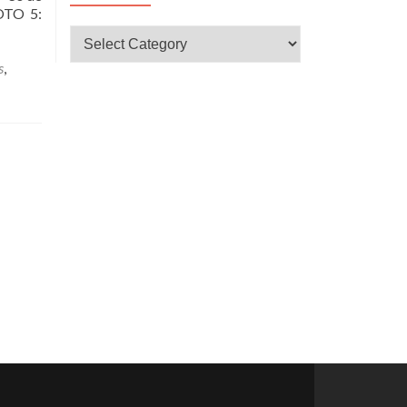
OTO 5:
CATEGORÍAS
s
,