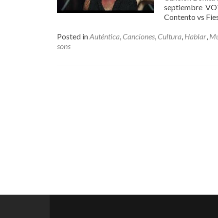
septiembre VOT
Contento vs Fi
Posted in
Auténtica
,
Canciones
,
Cultura
,
Hablar
,
Mú
sons