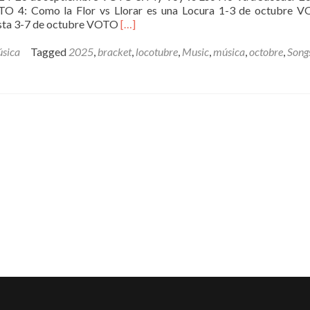
O 4: Como la Flor vs Llorar es una Locura 1-3 de octubre V
Read
esta 3-7 de octubre VOTO
[…]
more
about
sica
Tagged
2025
,
bracket
,
locotubre
,
Music
,
música
,
octobre
,
Song
Locotubre
2025
TeDigoTodo