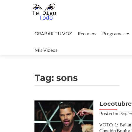
Skip
to
GRABAR TU VOZ
Recursos
Programas
content
Mis Videos
Tag:
sons
Locotubre
Posted on
Septe
VOTO 1: Bailar
Canción Bonita