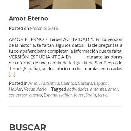
Amor Eterno
Posted on
March 6, 2018
AMOR ETERNO – Teruel ACTIVIDAD 1. En tu versión
de la historia, te faltan algunos datos. Hazle preguntas a
tu compañero para completar la información que te falta.
VERSIÓN ESTUDIANTE A En _______, durante las obras
de reforma de una capilla de la Iglesia de San Pedro de
Rea
Teruel (España), se descubrieron dos momias enterradas
mor
[…]
abo
Posted in
Amor
,
Auténtica
,
Cuentos
,
Cultura
,
España
,
Amo
Hablar
,
Vocabulario
Tagged
actividades
,
amantes
,
amor
,
Eter
conversar
,
cuento
,
Espana
,
Hablar
,
lover
,
Spain
,
teruel
BUSCAR