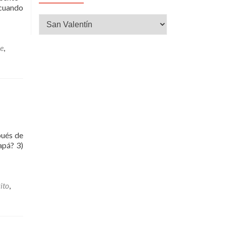
 cuando
CATEGORÍAS
e
,
pués de
apá? 3)
ito
,