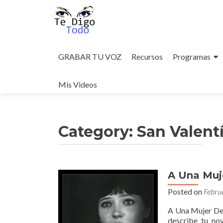
Skip
to
GRABAR TU VOZ
Recursos
Programas
content
Mis Videos
Category:
San Valent
A Una Muj
Posted on
Febru
A Una Mujer Dec
describe tu no