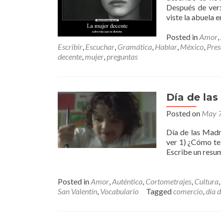
Después de ver:
viste la abuela 
Posted in
Amor
,
Escribir
,
Escuchar
,
Gramática
,
Hablar
,
México
,
Pres
decente
,
mujer
,
preguntas
Día de la
Posted on
May 7
Día de las Mad
ver 1) ¿Cómo te 
Escribe un resum
Posted in
Amor
,
Auténtica
,
Cortometrajes
,
Cultura
San Valentín
,
Vocabulario
Tagged
comercio
,
día 