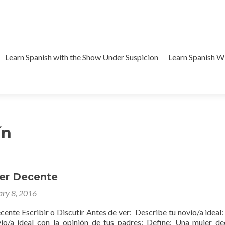
Learn Spanish with the Show Under Suspicion
Learn Spanish 
ín
er Decente
ary 8, 2016
ente Escribir o Discutir Antes de ver: Describe tu novio/a ideal:
vio/a ideal con la opinión de tus padres: Define: Una mujer 