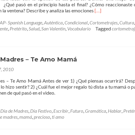
 ¿Qué pasó en el principio hasta el final? ¿Cómo reaccionaste
Read
en la ventena? Describe y analiza las emociones
[…]
more
about
AP- Spanish Language
,
Auténtica
,
Condicional
,
Cortometrajes
,
Cultura
,
A
ente
,
Pretérito
,
Salud
,
San Valentín
,
Vocabulario
Tagged
cortometraj
Una
Mujer
Decente
s Madres – Te Amo Mamá
, 2010
res – Te Amo Mamá Antes de ver 1) ¿Qué piensas ocurrirá? Des
lo hizo sentir? 2) ¿Cuál fue el mejor regalo tú dista a tu mamá o p
en de qué pasó en el video.
,
Día de Madres
,
Día Festivo
,
Escribir
,
Futuro
,
Gramática
,
Hablar
,
Pretér
de madres
,
mamá
,
precioso
,
ti amo