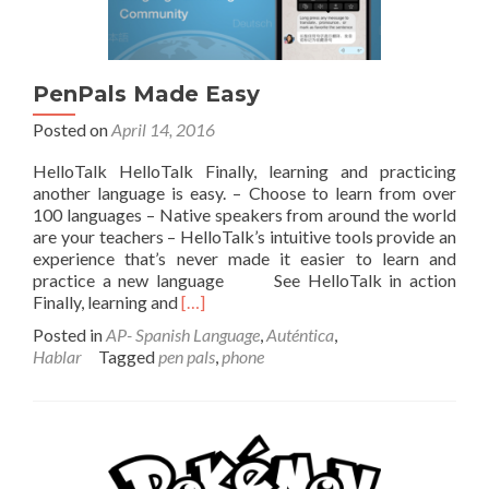
PenPals Made Easy
Posted on
April 14, 2016
HelloTalk HelloTalk Finally, learning and practicing
another language is easy. – Choose to learn from over
100 languages – Native speakers from around the world
are your teachers – HelloTalk’s intuitive tools provide an
experience that’s never made it easier to learn and
practice a new language See HelloTalk in action
Read
Finally, learning and
[…]
more
Posted in
AP- Spanish Language
,
Auténtica
,
about
Hablar
Tagged
pen pals
,
phone
PenPals
Made
Easy