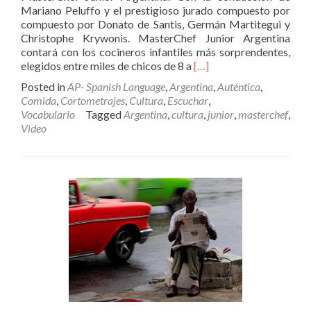
Mariano Peluffo y el prestigioso jurado compuesto por
compuesto por Donato de Santis, Germán Martitegui y
Christophe Krywonis. MasterChef Junior Argentina
contará con los cocineros infantiles más sorprendentes,
Read
elegidos entre miles de chicos de 8 a
[…]
more
Posted in
AP- Spanish Language
,
Argentina
,
Auténtica
,
about
Comida
,
Cortometrajes
,
Cultura
,
Escuchar
,
MasterChef
Vocabulario
Tagged
Argentina
,
cultura
,
junior
,
masterchef
,
Junior-
Video
Argentina