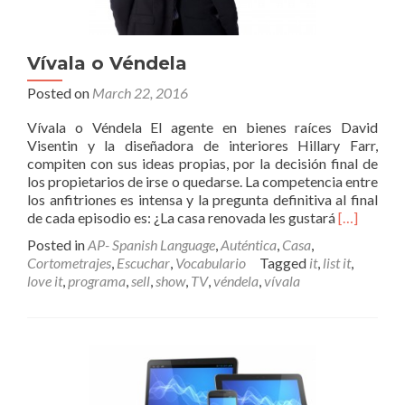
Vívala o Véndela
Posted on
March 22, 2016
Vívala o Véndela El agente en bienes raíces David
Visentin y la diseñadora de interiores Hillary Farr,
compiten con sus ideas propias, por la decisión final de
los propietarios de irse o quedarse. La competencia entre
los anfitriones es intensa y la pregunta definitiva al final
Read
de cada episodio es: ¿La casa renovada les gustará
[…]
more
Posted in
AP- Spanish Language
,
Auténtica
,
Casa
,
about
Cortometrajes
,
Escuchar
,
Vocabulario
Tagged
it
,
list it
,
Vívala
love it
,
programa
,
sell
,
show
,
TV
,
véndela
,
vívala
o
Véndela