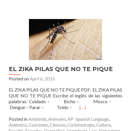
EL ZIKA PILAS QUE NO TE PIQUE
Posted on
April 6, 2016
EL ZIKA PILAS QUE NO TE PIQUE PDF: EL ZIKA PILAS
QUE NO TE PIQUE Escribe el inglés de las siguientes
palabras: Cuidado – Bicho – Mosco –
Read
Dengue – Parar – Toldo –
[…]
more
about
Posted in
Ambiente
,
Animales
,
AP- Spanish Language
,
EL
Auténtica
,
Canciones
,
Ciencias
,
Cortometrajes
,
Cultura
,
ZIKA
Escribir
,
Escuchar
,
Gramática
,
Imperfecto
,
Leer
,
Naturaleza
,