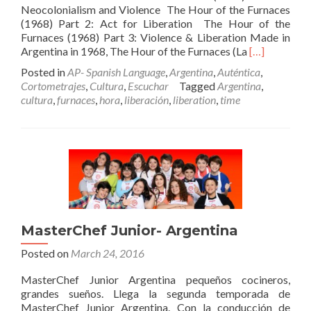
Neocolonialism and Violence The Hour of the Furnaces
(1968) Part 2: Act for Liberation The Hour of the
Furnaces (1968) Part 3: Violence & Liberation Made in
Read
Argentina in 1968, The Hour of the Furnaces (La
[…]
more
Posted in
AP- Spanish Language
,
Argentina
,
Auténtica
,
about
Cortometrajes
,
Cultura
,
Escuchar
Tagged
Argentina
,
Documental
cultura
,
furnaces
,
hora
,
liberación
,
liberation
,
time
–
La
Hora
de
Hornos
MasterChef Junior- Argentina
Posted on
March 24, 2016
MasterChef Junior Argentina pequeños cocineros,
grandes sueños. Llega la segunda temporada de
MasterChef Junior Argentina. Con la conducción de