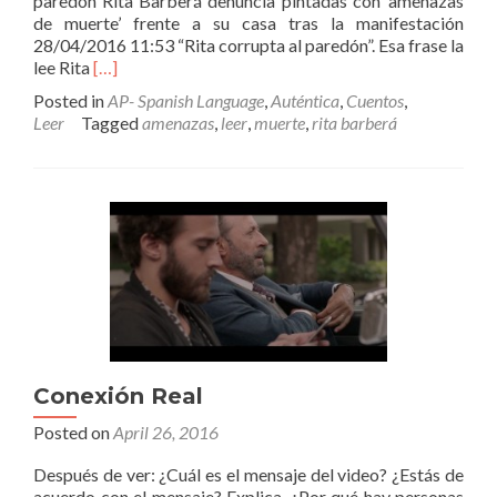
paredón”Rita Barberá denuncia pintadas con ‘amenazas
de muerte’ frente a su casa tras la manifestación
28/04/2016 11:53 “Rita corrupta al paredón”. Esa frase la
Read
lee Rita
[…]
more
Posted in
AP- Spanish Language
,
Auténtica
,
Cuentos
,
about
Leer
Tagged
amenazas
,
leer
,
muerte
,
rita barberá
Rita
Barberá
–
Amenazas
de
muerte
Conexión Real
Posted on
April 26, 2016
Después de ver: ¿Cuál es el mensaje del video? ¿Estás de
acuerdo con el mensaje? Explica. ¿Por qué hay personas