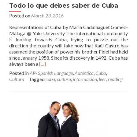
Todo lo que debes saber de Cuba
Posted on
March 23, 2016
Representations of Cuba by María Cadalliaguet Gómez-
Málaga @ Yale University The international community
is looking towards Cuba, trying to puzzle out the
direction the country will take now that Raúl Castro has
assumed the position of power his brother Fidel had held
since January 1958. Since its discovery in 1492, Cuba has
Read
always been a
[…]
more
Posted in
AP- Spanish Language
,
Auténtica
,
Cuba
,
about
Cultura
Tagged
cuba
,
cultura
,
información
,
leer
,
reading
Todo
lo
que
debes
saber
de
Cuba