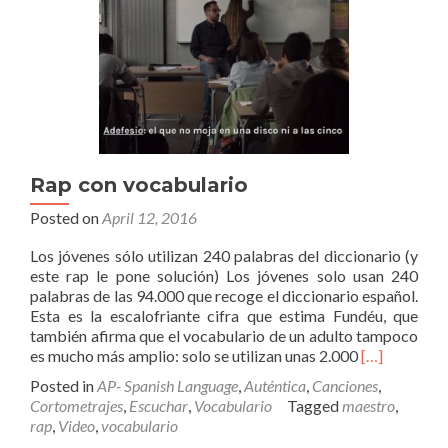
Rap con vocabulario
Posted on
April 12, 2016
Los jóvenes sólo utilizan 240 palabras del diccionario (y
este rap le pone solución) Los jóvenes solo usan 240
palabras de las 94.000 que recoge el diccionario español.
Esta es la escalofriante cifra que estima Fundéu, que
también afirma que el vocabulario de un adulto tampoco
Read
es mucho más amplio: solo se utilizan unas 2.000
[…]
more
Posted in
AP- Spanish Language
,
Auténtica
,
Canciones
,
about
Cortometrajes
,
Escuchar
,
Vocabulario
Tagged
maestro
,
Rap
rap
,
Video
,
vocabulario
con