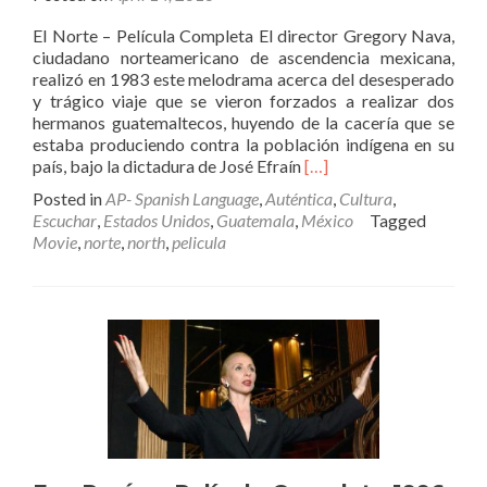
El Norte – Película Completa El director Gregory Nava,
ciudadano norteamericano de ascendencia mexicana,
realizó en 1983 este melodrama acerca del desesperado
y trágico viaje que se vieron forzados a realizar dos
hermanos guatemaltecos, huyendo de la cacería que se
estaba produciendo contra la población indígena en su
Read
país, bajo la dictadura de José Efraín
[…]
more
Posted in
AP- Spanish Language
,
Auténtica
,
Cultura
,
about
Escuchar
,
Estados Unidos
,
Guatemala
,
México
Tagged
El
Movie
,
norte
,
north
,
pelicula
Norte
–
Película
Completa