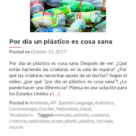
Por día un plástico es cosa sana
Posted on
October 15, 2017
Por día un plástico es cosa sana Después de ver: ¿Qué
están haciendo las criaturas en la sala de espera? ¿Por
qué las criaturas necesitan ayuda de un doctor? Según el
video, ¿por qué “por día un plástico es cosa sana”? ¿Lo
puede hacer una diferencia? Piensa en una solución para
Read
los Estados Unidos y
[…]
more
Posted in
Ambiente
,
AP- Spanish Language
,
Auténtica
,
about
Cortometrajes
,
Escribir
,
Naturaleza
,
Salud
,
Por
Vocabulario
Tagged
animales
,
animals
,
creatures
,
día
criaturas
,
naturaleza
,
ocean
,
plastic
,
plastico
,
reciclaje
,
un
recycle
plástico
es