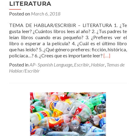
LITERATURA
Posted on
March 6, 2018
TEMA DE HABLAR/ESCRIBIR – LITERATURA 1. ¿Te
gusta leer? ¿Cuántos libros lees al año? 2. ¿Tus padres te
leían libros cuando eras pequeño? 3. ¿Prefieres ver el
libro o esperar a la película? 4. ¿Cuál es el último libro
que has leído? 5. ¿Qué género prefieres: ficción, histórica,
Read
policíaca…? 6. ¿Crees que es importante leer?
[…]
more
Posted in
AP- Spanish Language
,
Escribir
,
Hablar
,
Temas de
about
Hablar/Escribir
TEMA
DE
HABLAR/ESCR
–
LITERATURA