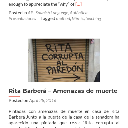
Read
enough to appreciate the “why” of
[…]
more
Posted in
AP- Spanish Language
,
Auténtica
,
about
Presentaciones
Tagged
method
,
Mimic
,
teaching
Mimic
Method
–
Spanish
Rita Barberá – Amenazas de muerte
Posted on
April 28, 2016
Pintadas con amenazas de muerte en casa de Rita
Barberá Junto a la puerta de la casa de la senadora ha
aparecido una pintada que reza: “Rita corrupta al