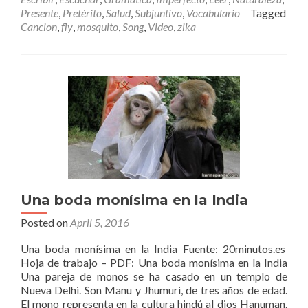
PILAS
Presente
,
Pretérito
,
Salud
,
Subjuntivo
,
Vocabulario
Tagged
QUE
Cancion
,
fly
,
mosquito
,
Song
,
Video
,
zika
NO
TE
PIQUE
Una boda monísima en la India
Posted on
April 5, 2016
Una boda monísima en la India Fuente: 20minutos.es
Hoja de trabajo – PDF: Una boda monísima en la India
Una pareja de monos se ha casado en un templo de
Nueva Delhi. Son Manu y Jhumuri, de tres años de edad.
El mono representa en la cultura hindú al dios Hanuman.