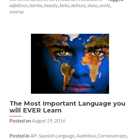
¿Es
adjetivos
,
barbie
,
beauty
,
bella
,
belleza
,
show
,
smile
,
bella?
sonrisa
–
Barbie
The Most Important Language you
will EVER Learn
Posted on
August 19, 2016
Posted in
AP- Spanish Language
,
Auténtica
,
Cortometrajes
,