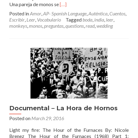
Read
Una pareja de monos se
[…]
more
Posted in
Amor
,
AP- Spanish Language
,
Auténtica
,
Cuentos
,
about
Escribir
,
Leer
,
Vocabulario
Tagged
boda
,
india
,
leer
,
Una
monkeys
,
monos
,
preguntas
,
questions
,
read
,
wedding
boda
monísima
en
la
India
Documental – La Hora de Hornos
Posted on
March 29, 2016
Light my fire: The Hour of the Furnaces By: Nicole
Brenez The Hour of the Furnaces (1968) Part 1: