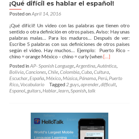
¡Qué difícil es hablar el español!
Posted on
April 14, 2016
¡Qué difícil! Un video con las palabras que tienen otro
sentido o otra definición en otros países. Aviso: Hay unas
palabras malas… Para los maduros… Después de ver:
Escribe 5 palabras con sus definiciones de otros países
según el video. Hay muchos… Ejemplo: Puerto Rico –
Read
chino = orange México – chino = curly (when
[…]
more
Posted in
AP- Spanish Language
,
Argentina
,
Auténtica
,
about
Bolivia
,
Canciones
,
Chile
,
Colombia
,
Cuba
,
Cultura
,
¡Qué
Escuchar
,
España
,
México
,
Música
,
Pánama
,
Perú
,
Puerto
difícil
Rico
,
Vocabulario
Tagged
2 guys
,
aprender
,
difficult
,
es
Espanol
,
guitars
,
Hablar
,
learn
,
Spanish
,
talk
hablar
el
español!