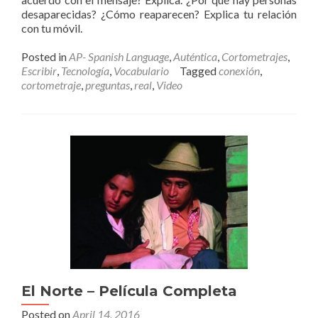
desaparecidas? ¿Cómo reaparecen? Explica tu relación
con tu móvil.
Posted in
AP- Spanish Language
,
Auténtica
,
Cortometrajes
,
Escribir
,
Tecnología
,
Vocabulario
Tagged
conexión
,
cortometraje
,
preguntas
,
real
,
Video
El Norte – Película Completa
Posted on
April 14, 2016