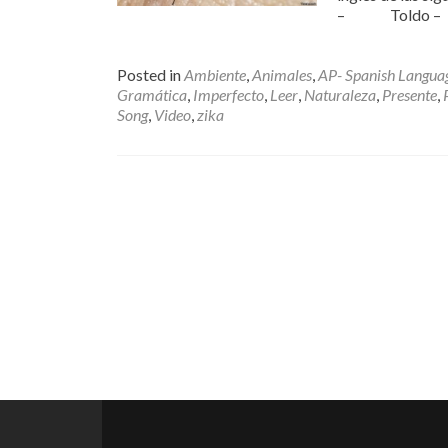
– Toldo
Posted in
Ambiente
,
Animales
,
AP- Spanish Langua
Gramática
,
Imperfecto
,
Leer
,
Naturaleza
,
Presente
,
Song
,
Video
,
zika