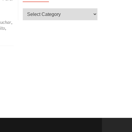
CATEGORÍAS
cuchar
,
ito
,