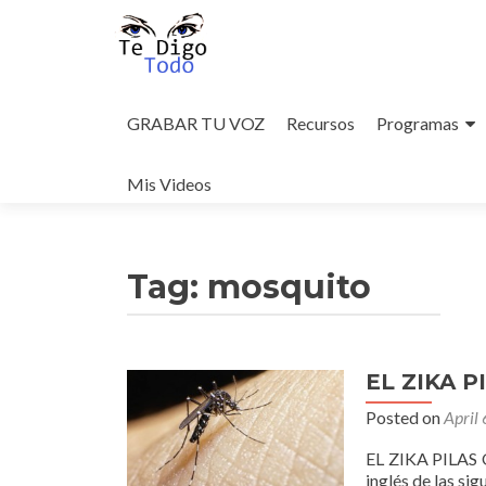
Skip
to
GRABAR TU VOZ
Recursos
Programas
content
Mis Videos
Tag:
mosquito
EL ZIKA P
Posted on
April
EL ZIKA PILAS
inglés de las