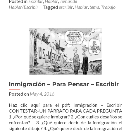
Posted in
Escribir
,
Hablar
,
Temas de
about
Hablar/Escribir
Tagged
escribir
,
Hablar
,
tema
,
Trabajo
TEMA
DE
HABLAR/ESCRIBIR
–
TRABAJO
Inmigración – Para Pensar – Escribir
Posted on
May 4, 2016
Haz clic aquí para el pdf: Inmigración – Escribir
CONTESTAR–UN PÁRRAFO PARA CADA PREGUNTA
1. ¿Por qué se quiere inmigrar? 2. ¿Con cuáles desafíos se
enfrentan? 3. ¿Qué quiere decir de la inmigración el
siguiente dibujo? 4. ¿Qué quiere decir de la inmigración el