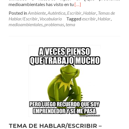
Read
medioambientales has visto en tu
[…]
more
Posted in
Ambiente
,
Auténtica
,
Escribir
,
Hablar
,
Temas de
about
Hablar/Escribir
,
Vocabulario
Tagged
escribir
,
Hablar
,
TEMA
medioambientales
,
problemas
,
tema
DE
HABLAR/ESCRIBIR
–
PROBLEMAS
MEDIOAMBIENTALES
TEMA DE HABLAR/ESCRIBIR –