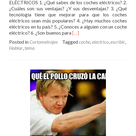
ELÉCTRICOS 1. ¿Qué sabes de los coches eléctricos? 2.
¿Cuáles son sus ventajas? ¿Y sus desventajas? 3. ¿Qué
tecnología tiene que mejorar para que los coches
eléctricos sean más populares? 4. ¿Hay muchos coches
eléctricos en tu país? 5. ¿Conoces a alguien con un coche
Read
eléctrico? 6. ¿Son buenos para
[…]
more
Posted in
Cortometrajes
Tagged
coche
,
electrico
,
escribir
,
about
Hablar
,
tema
TEMA
DE
HABLAR/ESCRIBIR
–
COCHES
ELÉCTRICOS