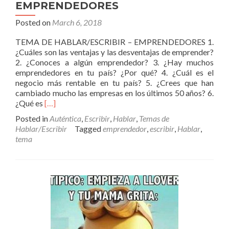
EMPRENDEDORES
Posted on
March 6, 2018
TEMA DE HABLAR/ESCRIBIR – EMPRENDEDORES 1.
¿Cuáles son las ventajas y las desventajas de emprender?
2. ¿Conoces a algún emprendedor? 3. ¿Hay muchos
emprendedores en tu país? ¿Por qué? 4. ¿Cuál es el
negocio más rentable en tu país? 5. ¿Crees que han
cambiado mucho las empresas en los últimos 50 años? 6.
Read
¿Qué es
[…]
more
Posted in
Auténtica
,
Escribir
,
Hablar
,
Temas de
about
Hablar/Escribir
Tagged
emprendedor
,
escribir
,
Hablar
,
TEMA
tema
DE
HABLAR/ESCRIBIR
–
EMPRENDEDORES