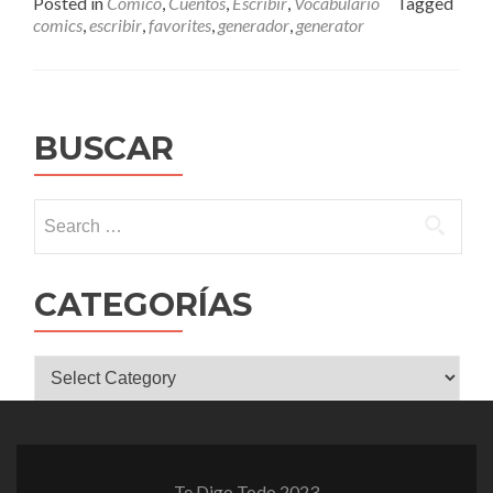
Posted in
Cómico
,
Cuentos
,
Escribir
,
Vocabulario
Tagged
comics
,
escribir
,
favorites
,
generador
,
generator
BUSCAR
Search
for:
CATEGORÍAS
CATEGORÍAS
Te Digo Todo 2023