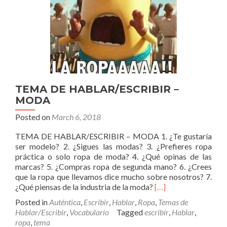
TEMA DE HABLAR/ESCRIBIR –
MODA
Posted on
March 6, 2018
TEMA DE HABLAR/ESCRIBIR – MODA 1. ¿Te gustaría
ser modelo? 2. ¿Sigues las modas? 3. ¿Prefieres ropa
práctica o solo ropa de moda? 4. ¿Qué opinas de las
marcas? 5. ¿Compras ropa de segunda mano? 6. ¿Crees
que la ropa que llevamos dice mucho sobre nosotros? 7.
Read
¿Qué piensas de la industria de la moda?
[…]
more
Posted in
Auténtica
,
Escribir
,
Hablar
,
Ropa
,
Temas de
about
Hablar/Escribir
,
Vocabulario
Tagged
escribir
,
Hablar
,
TEMA
ropa
,
tema
DE