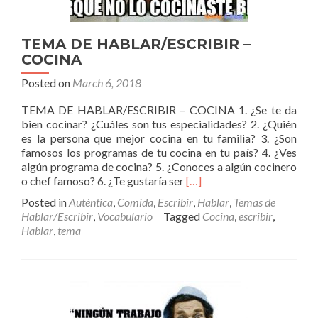
TEMA DE HABLAR/ESCRIBIR –
COCINA
Posted on
March 6, 2018
TEMA DE HABLAR/ESCRIBIR – COCINA 1. ¿Se te da
bien cocinar? ¿Cuáles son tus especialidades? 2. ¿Quién
es la persona que mejor cocina en tu familia? 3. ¿Son
famosos los programas de tu cocina en tu país? 4. ¿Ves
algún programa de cocina? 5. ¿Conoces a algún cocinero
Read
o chef famoso? 6. ¿Te gustaría ser
[…]
more
Posted in
Auténtica
,
Comida
,
Escribir
,
Hablar
,
Temas de
about
Hablar/Escribir
,
Vocabulario
Tagged
Cocina
,
escribir
,
TEMA
Hablar
,
tema
DE
HABLAR/ESCRIBIR
–
COCINA