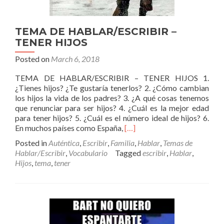
TEMA DE HABLAR/ESCRIBIR –
TENER HIJOS
Posted on
March 6, 2018
TEMA DE HABLAR/ESCRIBIR – TENER HIJOS 1.
¿Tienes hijos? ¿Te gustaría tenerlos? 2. ¿Cómo cambian
los hijos la vida de los padres? 3. ¿A qué cosas tenemos
que renunciar para ser hijos? 4. ¿Cuál es la mejor edad
para tener hijos? 5. ¿Cuál es el número ideal de hijos? 6.
Read
En muchos países como España,
[…]
more
Posted in
Auténtica
,
Escribir
,
Familia
,
Hablar
,
Temas de
about
Hablar/Escribir
,
Vocabulario
Tagged
escribir
,
Hablar
,
TEMA
Hijos
,
tema
,
tener
DE
HABLAR/ESCRIBIR
–
TENER
HIJOS