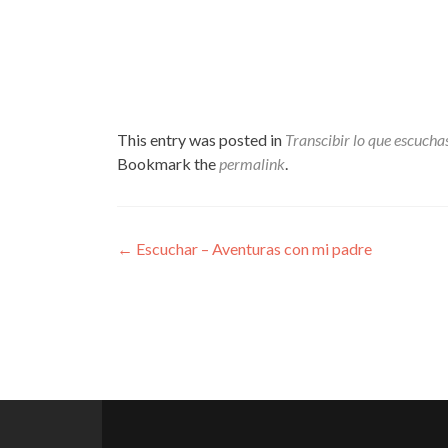
This entry was posted in
Transcibir lo que escucha
Bookmark the
permalink
.
Post
←
Escuchar – Aventuras con mi padre
navigation