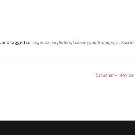
s
and tagged
cartas
,
escuchar
,
letters
,
Listening
,
padre
,
papá
,
transcribi
Escuchar – Novice