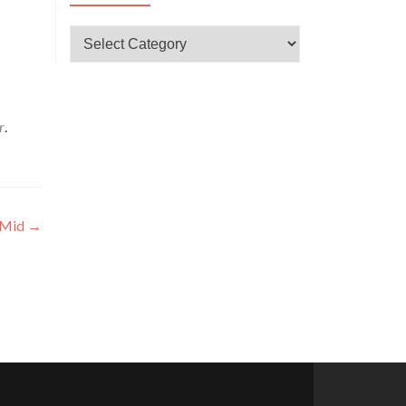
CATEGORÍAS
r
.
 Mid
→