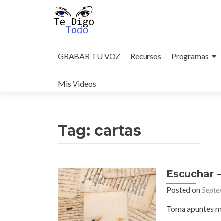
Skip
to
GRABAR TU VOZ
Recursos
Programas
content
Mis Videos
Tag:
cartas
Escuchar –
Posted on
Septe
Toma apuntes mi