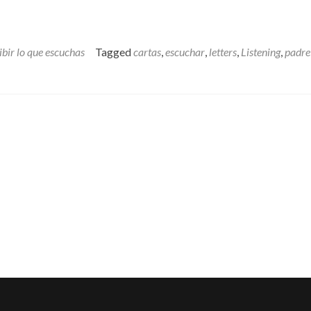
ibir lo que escuchas
Tagged
cartas
,
escuchar
,
letters
,
Listening
,
padre